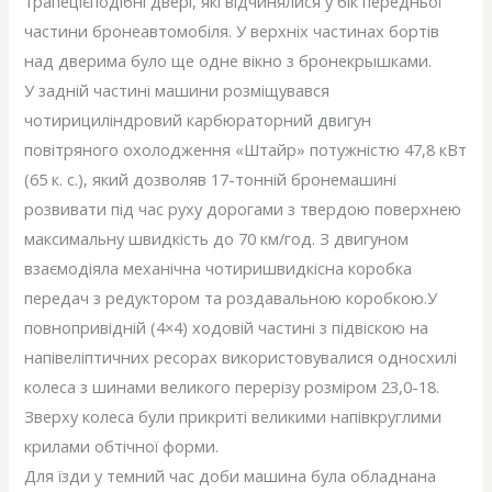
трапецієподібні двері, які відчинялися у бік передньої
частини бронеавтомобіля. У верхніх частинах бортів
над дверима було ще одне вікно з бронекрышками.
У задній частині машини розміщувався
чотирициліндровий карбюраторний двигун
повітряного охолодження «Штайр» потужністю 47,8 кВт
(65 к. с.), який дозволяв 17-тонній бронемашині
розвивати під час руху дорогами з твердою поверхнею
максимальну швидкість до 70 км/год. З двигуном
взаємодіяла механічна чотиришвидкісна коробка
передач з редуктором та роздавальною коробкою.У
повнопривідній (4×4) ходовій частині з підвіскою на
напівеліптичних ресорах використовувалися односхилі
колеса з шинами великого перерізу розміром 23,0-18.
Зверху колеса були прикриті великими напівкруглими
крилами обтічної форми.
Для їзди у темний час доби машина була обладнана