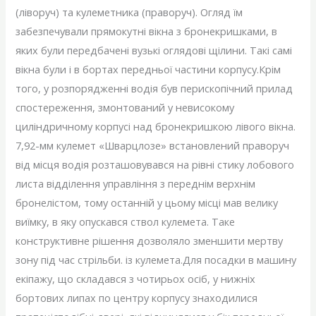
(ліворуч) та кулеметника (праворуч). Огляд їм
забезпечували прямокутні вікна з бронекришками, в
яких були передбачені вузькі оглядові щілини. Такі самі
вікна були і в бортах передньої частини корпусу.Крім
того, у розпорядженні водія був перископічний прилад
спостереження, змонтований у невисокому
циліндричному корпусі над бронекришкою лівого вікна.
7,92-мм кулемет «Шварцлозе» встановлений праворуч
від місця водія розташовувався на рівні стику лобового
листа відділення управління з переднім верхнім
бронелістом, тому останній у цьому місці мав велику
виїмку, в яку опускався ствол кулемета. Таке
конструктивне рішення дозволяло зменшити мертву
зону під час стрільби. із кулемета.Для посадки в машину
екіпажу, що складався з чотирьох осіб, у нижніх
бортових липах по центру корпусу знаходилися