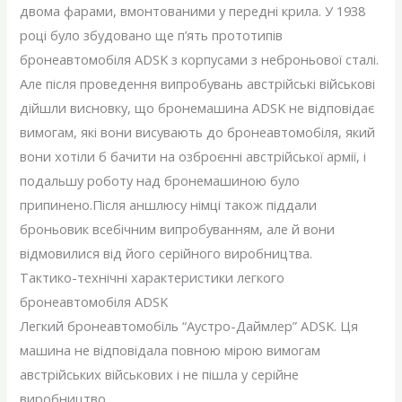
двома фарами, вмонтованими у передні крила. У 1938
році було збудовано ще п’ять прототипів
бронеавтомобіля ADSK з корпусами з неброньової сталі.
Але після проведення випробувань австрійські військові
дійшли висновку, що бронемашина ADSK не відповідає
вимогам, які вони висувають до бронеавтомобіля, який
вони хотіли б бачити на озброєнні австрійської армії, і
подальшу роботу над бронемашиною було
припинено.Після аншлюсу німці також піддали
броньовик всебічним випробуванням, але й вони
відмовилися від його серійного виробництва.
Тактико-технічні характеристики легкого
бронеавтомобіля ADSK
Легкий бронеавтомобіль “Аустро-Даймлер” ADSK. Ця
машина не відповідала повною мірою вимогам
австрійських військових і не пішла у серійне
виробництво