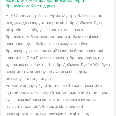
Залишити коментар
/
Бронетехніка
,
Перші
бронеавтомобілі
/ Від
guns
У 1937 році австрійська фірма «Аустро-Даймлер», що
входила до складу концерну «Штейр-Даймлер-Пух»,
розробила і побудувала прототип легкого
бронеавтомобіля, використавши як базу спеціальне
повнопривідне (4×4) шасі, на раму якого був
бронекорпус, виготовлений із листів броньової сталі
товщиною 7 мм.При виготовленні бронемашини, що
одержала позначення “Штейр-Даймлер-Пух” ADSK, була
використана компонувальна схема із заднім
розташуванням двигуна.
Усі листи корпусу були встановлені з раціональними
кутами нахилу. У передній частині машини зі скошеним
суцільним лобовим листом знаходилися вузли та
агрегати трансмісії. За ними, відокремлені
перегородкою, розташовувалися сидіння водія