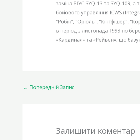
заміна БІУС SYQ-13 та SYQ-109, 
бойового управління ICWS (Integra
“Робін”, “Оріоль”, “Кінгфішер”, “
в період з листопада 1993 по бер
«Кардинал» та «Рейвен», що базую
←
Попередній Запис
Залишити коментар