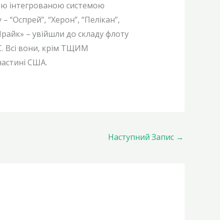
вою інтегрованою системою
– “Оспрей”, “Херон”, “Пелікан”,
«Шрайк» – увійшли до складу флоту
С. Всі вони, крім ТЩИМ
частині США.
Наступний Запис
→