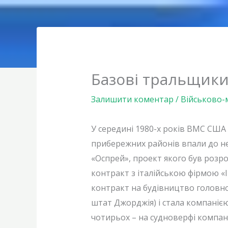
Базові тральщики
Залишити коментар
/
Військово-
У середині 1980-х років ВМС США 
прибережних районів впали до не
«Оспрей», проект якого був розр
контракт з італійською фірмою «І
контракт на будівництво головно
штат Джорджія) і стала компанією 
чотирьох – на судноверфі компані