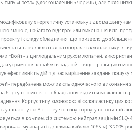
типу «Гаета» (удосконалений «Леричі»), але після низки
модифіковану енергетичну установку з двома двигунами
з цією зміною, набагато відстрочили виконання всієї про
 проекту і складу обладнання, що призвело до збільше
двигуна встановлюються на опорах зі склопластику в зв
ірми «Войт» з циклоїдальним рухом лопатей, використан
 для утримання корабля в заданій точці. Тральщики маю
ує ефективність дій під час вирішення завдань пошуку м
прей» передбачена можливість одночасного виконання з
ті на борту пошукового обладнання відсутня можливість 
днання. Корпус типу «монокок» зі склопластику цих кора
ь у шпангоутах.У носову частину корпусу по осьовій лін
вується в комплексі з системою нейтралізації мін SLQ-
керованому апараті (довжина кабелю 1065 м). З 2005 ро