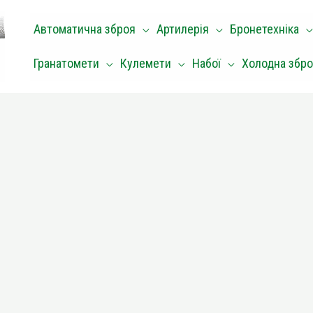
Автоматична зброя
Артилерія
Бронетехніка
Гранатомети
Кулемети
Набої
Холодна збр