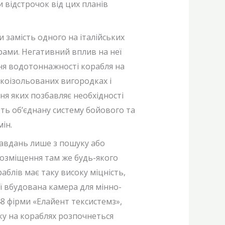
 відстрочок від цих планів
 замість одного на італійських
грами. Негативний вплив на неї
ння водотоннажності корабля на
укоізольованих вигородках і
ня яких позбавляє необхідності
ть об’єднану систему бойового та
ін.
авдань лише з пошуку або
розміщення там же будь-якого
блів має таку високу міцність,
ії вбудована камера для мінно-
48 фірми «Елайент тексистемз»,
ку на кораблях розпочнеться