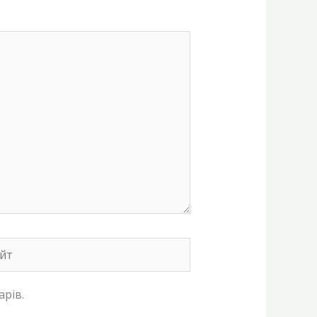
т
арів.