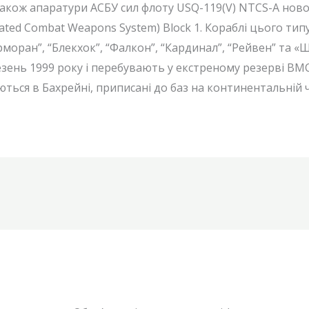
а також апаратури АСБУ сил флоту USQ-119(V) NTCS-A но
ted Combat Weapons System) Block 1. Кораблі цього типу 
Корморан”, “Блекхок”, “Фалкон”, “Кардинал”, “Рейвен” та 
езень 1999 року і перебувають у екстреному резерві ВМ
ться в Бахрейні, приписані до баз на континентальній 