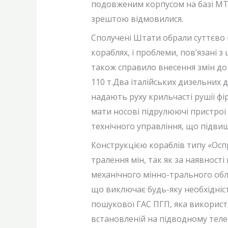
подовженим корпусом на базі МТК 
зрештою відмовилися.
Сполучені Штати обрали суттєво 
кораблях, і проблеми, пов’язані 
також справило внесення змін до
110 т.Два італійських дизельних 
надають руху крильчасті рушії ф
мати носові підрулюючі пристрої
технічного управління, що підвищ
Конструкцією кораблів типу «Ос
тралення мін, так як за наявнос
механічного мінно-трального обла
що виключає будь-яку необхідніст
пошукової ГАС ПГП, яка використо
встановленій на підводному теле