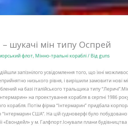
 – шукачі мін типу Оспрей
морський флот
,
Мінно-тральні кораблі
/ Від
guns
дійшли запізнілого усвідомлення того, що їхні можливо
прийнятно низького рівня, і вирішили замовити нові мі
облений на базі італійського тральщика типу “Леричі”.М
нтермарин» на проектування корабля в серпні 1986 року,
го корабля. Потім фірма “Інтермарин” придбала корпора
“Інтермарин США”. На цій судноверфі було побудовано віс
ї «Евондейл» у м. Галфпорт.Існували плани будівництва 