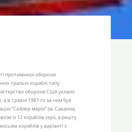
сті протимінної оборони
нно-тральні кораблі типу
іністерство оборони США уклало
 а в травні 1987-го за ним був
цію “Сейлер марін” (м. Саванна,
ім із 12 кораблів серії, а решту
восьми кораблів у варіанті з